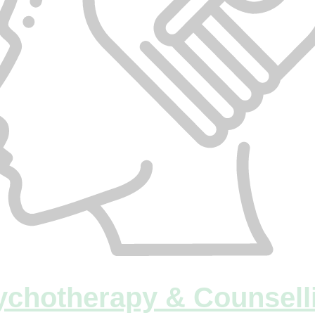
ychotherapy & Counsell