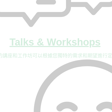
Talks & Workshops
的講座和工作坊可以根據您獨特的需求和期望進行