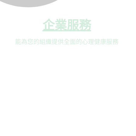
企業服務
能為您的組織提供全面的心理健康服務